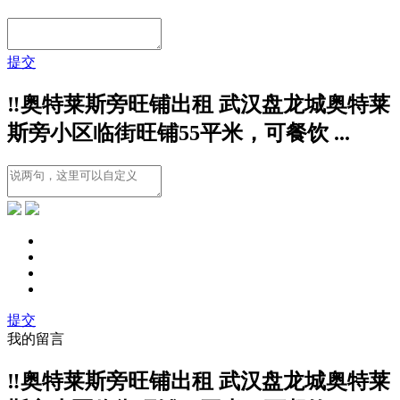
提交
‼️奥特莱斯旁旺铺出租 武汉盘龙城奥特莱
斯旁小区临街旺铺55平米，可餐饮 ...
提交
我的留言
‼️奥特莱斯旁旺铺出租 武汉盘龙城奥特莱