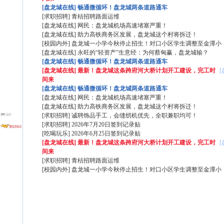
[盘龙城在线]
畅通微循环！盘龙城两条道路通车
[求职招聘]
青桔招聘路面运维
[盘龙城在线]
网民：盘龙城机场高速堵塞严重！
[盘龙城在线]
助力高铁商务区发展，盘龙城这个村将拆迁！
[校园内外]
盘龙城一小学今秋停止招生！对口小区学生调整至金潭小
[盘龙城在线]
永旺的“轻资产”生意经：为何蔡甸赢，盘龙城输？
[盘龙城在线]
畅通微循环！盘龙城两条道路通车
[盘龙城在线]
最新！盘龙城这条跨府河大桥计划开工建设，完工时
间来
[盘龙城在线]
畅通微循环！盘龙城两条道路通车
[盘龙城在线]
网民：盘龙城机场高速堵塞严重！
[盘龙城在线]
助力高铁商务区发展，盘龙城这个村将拆迁！
[求职招聘]
诚聘饰品手工，会缝纫机优先，全职兼职均可！
[求职招聘]
2026年7月20日签到记录贴
[吃喝玩乐]
2026年6月25日签到记录贴
[盘龙城在线]
最新！盘龙城这条跨府河大桥计划开工建设，完工时
间来
[求职招聘]
青桔招聘路面运维
[校园内外]
盘龙城一小学今秋停止招生！对口小区学生调整至金潭小