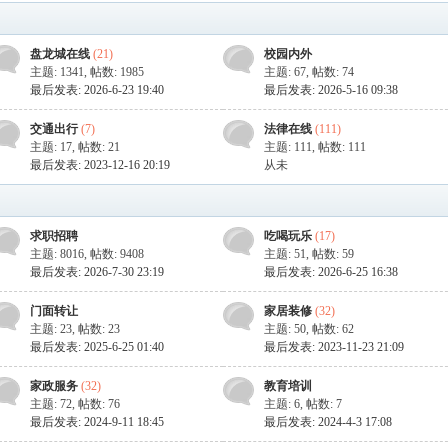
我是暖光i
盘龙城在线
(21)
校园内外
黄泥巴
主题: 1341
,
帖数: 1985
主题: 67
,
帖数: 74
开心的小孩
最后发表: 2026-6-23 19:40
最后发表: 2026-5-16 09:38
顺其自然2291
交通出行
(7)
法律在线
(111)
主题: 17
,
帖数: 21
主题: 111
,
帖数: 111
毛茸容
最后发表: 2023-12-16 20:19
从未
简单就好6418
大米粒
求职招聘
吃喝玩乐
(17)
主题: 8016
,
帖数: 9408
主题: 51
,
帖数: 59
stercert
最后发表: 2026-7-30 23:19
最后发表: 2026-6-25 16:38
刘洋9457
门面转让
家居装修
(32)
微瀾
主题: 23
,
帖数: 23
主题: 50
,
帖数: 62
最后发表: 2025-6-25 01:40
最后发表: 2023-11-23 21:09
蘿蔔
家政服务
(32)
教育培训
满满7958
主题: 72
,
帖数: 76
主题: 6
,
帖数: 7
最后发表: 2024-9-11 18:45
最后发表: 2024-4-3 17:08
小小呗、（子规