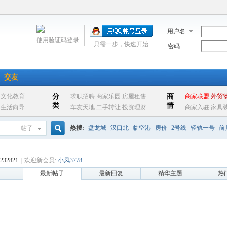
用户名
使用验证码登录
只需一步，快速开始
密码
交友
热搜:
盘龙城
汉口北
临空港
房价
2号线
轻轨一号
前
帖子
搜
地铁
232821
|
欢迎新会员:
小凤3778
最新帖子
最新回复
精华主题
热
索