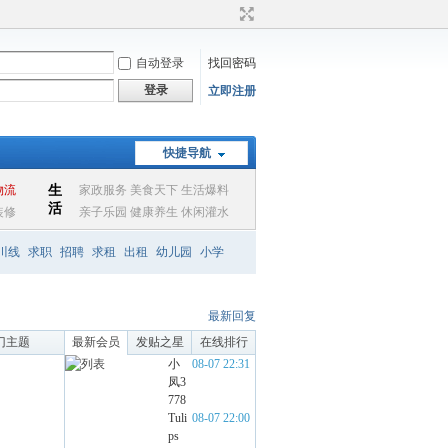
自动登录
找回密码
登录
立即注册
快捷导航
川线
求职
招聘
求租
出租
幼儿园
小学
最新回复
门主题
最新会员
发贴之星
在线排行
小
08-07 22:31
凤3
778
Tuli
08-07 22:00
ps