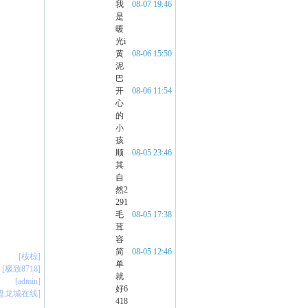
我
08-07 19:46
是
暖
光i
黄
08-06 15:50
泥
巴
开
08-06 11:54
心
的
小
孩
顺
08-05 23:46
其
自
然2
291
毛
08-05 17:38
茸
容
简
08-05 12:46
[桉椋]
单
[极致8718]
就
[admin]
好6
[盘龙城在线]
418