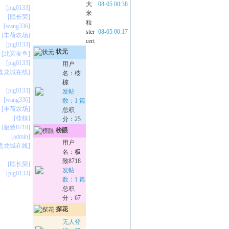
大
08-05 00:38
[pig0133]
米
[顾长荣]
粒
[wang336]
ster
08-05 00:17
[丰荷农场]
cert
[pig0133]
状元
[北冥友鱼]
[pig0133]
用户
[盘龙城在线]
名：
桉
椋
[pig0133]
发帖
[wang336]
数：1 篇
[丰荷农场]
总积
[桉椋]
分：25
[极致8718]
榜眼
[admin]
用户
[盘龙城在线]
名：
极
致8718
[顾长荣]
发帖
[pig0133]
数：1 篇
总积
分：67
探花
无人登