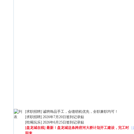
[求职招聘]
诚聘饰品手工，会缝纫机优先，全职兼职均可！
[求职招聘]
2026年7月20日签到记录贴
[吃喝玩乐]
2026年6月25日签到记录贴
[盘龙城在线]
最新！盘龙城这条跨府河大桥计划开工建设，完工时
间来