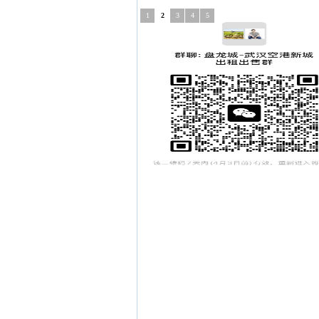
1
2
3
4
5
在
盘龙城新业主，加群了！ ...
线-