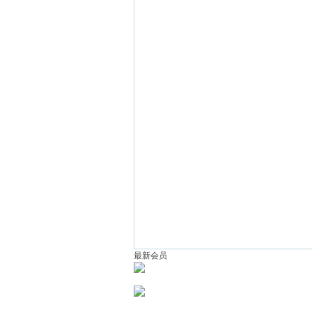
黄
陂
最新会员
门