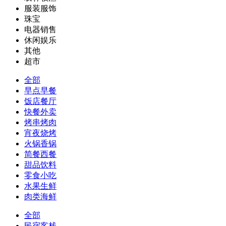
服装服饰
珠宝
电器销售
休闲娱乐
其他
超市
全部
早点早餐
饭店餐厅
快餐外卖
烤串烤肉
宵夜烧烤
火锅香锅
简餐西餐
甜品饮料
零食小吃
水果生鲜
肉类海鲜
全部
民宿客栈